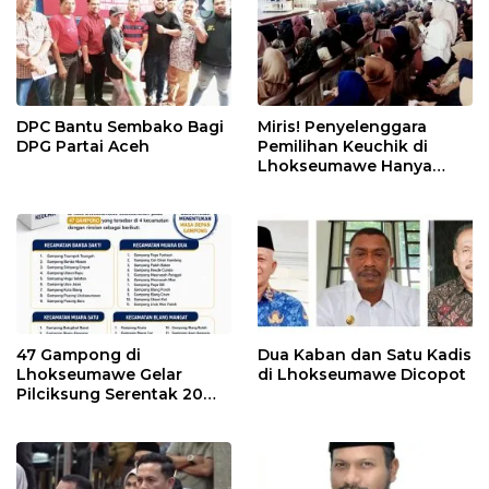
DPC Bantu Sembako Bagi
Miris! Penyelenggara
DPG Partai Aceh
Pemilihan Keuchik di
Lhokseumawe Hanya
Dibayar Rp1.666 perhari
47 Gampong di
Dua Kaban dan Satu Kadis
Lhokseumawe Gelar
di Lhokseumawe Dicopot
Pilciksung Serentak 20
September Mendatang