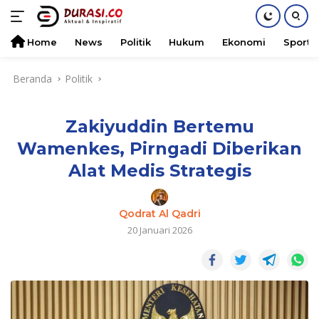
Home
News
Politik
Hukum
Ekonomi
Sports
Langsung
Beranda
Politik
ke
konten
Zakiyuddin Bertemu
Wamenkes, Pirngadi Diberikan
Alat Medis Strategis
Qodrat Al Qadri
20 Januari 2026