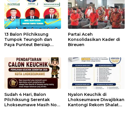
13 Balon Pilchiksung
Partai Aceh
Tumpok Teungoh dan
Konsolidasikan Kader di
Paya Punteut Bersiap
Bireuen
Seleksi Ujian CAT
Sudah 4 Hari, Balon
Nyalon Keuchik di
Pilchiksung Serentak
Lhokseumawe Diwajibkan
Lhokseumawe Masih Nol
Kantongi Rekom Shalat
Pendaftar
Subuh Berjama’ah Imam
Masjid