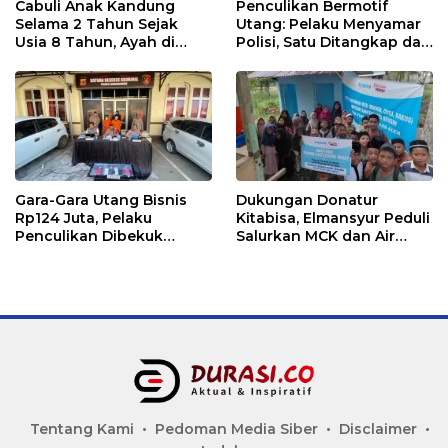
Cabuli Anak Kandung
Penculikan Bermotif
Selama 2 Tahun Sejak
Utang: Pelaku Menyamar
Usia 8 Tahun, Ayah di
Polisi, Satu Ditangkap dan
Lhokseumawe Ditangkap
Dua Buron
Polisi
Gara-Gara Utang Bisnis
Dukungan Donatur
Rp124 Juta, Pelaku
Kitabisa, Elmansyur Peduli
Penculikan Dibekuk
Salurkan MCK dan Air
Polres Lhokseumawe
Bersih ke Dayah Bluka
Teubai
Tentang Kami
Pedoman Media Siber
Disclaimer