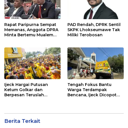
Rapat Paripurna Sempat
PAD Rendah, DPRK Sentil
Memanas, Anggota DPRA
SKPK Lhokseumawe Tak
Minta Bertemu Mualem
Miliki Terobosan
Tanpa Pimpinan Dewan
Ijeck Hargai Putusan
Tengah Fokus Bantu
Ketum Golkar dan
Warga Terdampak
Berpesan Teruslah
Bencana, Ijeck Dicopot
Berbuat untuk Masyarakat
dari Golkar
Berita Terkait