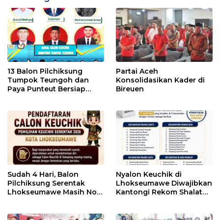
13 Balon Pilchiksung
Partai Aceh
Tumpok Teungoh dan
Konsolidasikan Kader di
Paya Punteut Bersiap
Bireuen
Seleksi Ujian CAT
Sudah 4 Hari, Balon
Nyalon Keuchik di
Pilchiksung Serentak
Lhokseumawe Diwajibkan
Lhokseumawe Masih Nol
Kantongi Rekom Shalat
Pendaftar
Subuh Berjama’ah Imam
Masjid