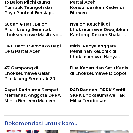
13 Balon Pilchiksung
Partai Aceh
Tumpok Teungoh dan
Konsolidasikan Kader di
Paya Punteut Bersiap
Bireuen
Seleksi Ujian CAT
Sudah 4 Hari, Balon
Nyalon Keuchik di
Pilchiksung Serentak
Lhokseumawe Diwajibkan
Lhokseumawe Masih Nol
Kantongi Rekom Shalat
Pendaftar
Subuh Berjama’ah Imam
Masjid
DPC Bantu Sembako Bagi
Miris! Penyelenggara
DPG Partai Aceh
Pemilihan Keuchik di
Lhokseumawe Hanya
Dibayar Rp1.666 perhari
47 Gampong di
Dua Kaban dan Satu Kadis
Lhokseumawe Gelar
di Lhokseumawe Dicopot
Pilciksung Serentak 20
September Mendatang
Rapat Paripurna Sempat
PAD Rendah, DPRK Sentil
Memanas, Anggota DPRA
SKPK Lhokseumawe Tak
Minta Bertemu Mualem
Miliki Terobosan
Tanpa Pimpinan Dewan
Rekomendasi untuk kamu