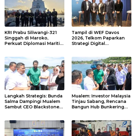
KRI Prabu Siliwangi-321
Tampil di WEF Davos
Singgah di Maroko,
2026, Telkom Paparkan
Perkuat Diplomasi Maritim
Strategi Digital
Indonesia
Pembangunan Indonesia
Langkah Strategis: Bunda
Mualem: Investor Malaysia
Salma Dampingi Mualem
Tinjau Sabang, Rencana
Sambut CEO Blackstone
Bangun Hub Bunkering
Malaysia Rencanakan
Internasional
Pembangunan Hub
Bunkering Internasional
di Sabang