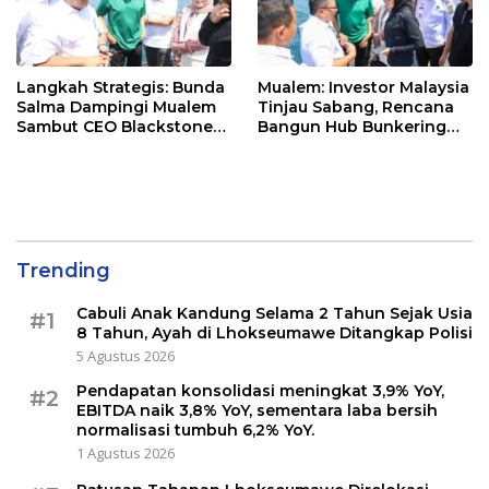
Langkah Strategis: Bunda
Mualem: Investor Malaysia
Salma Dampingi Mualem
Tinjau Sabang, Rencana
Sambut CEO Blackstone
Bangun Hub Bunkering
Malaysia Rencanakan
Internasional
Pembangunan Hub
Bunkering Internasional
di Sabang
Trending
Cabuli Anak Kandung Selama 2 Tahun Sejak Usia
#1
8 Tahun, Ayah di Lhokseumawe Ditangkap Polisi
5 Agustus 2026
Pendapatan konsolidasi meningkat 3,9% YoY,
#2
EBITDA naik 3,8% YoY, sementara laba bersih
normalisasi tumbuh 6,2% YoY.
1 Agustus 2026