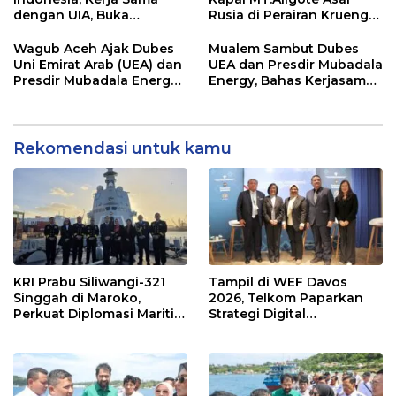
dengan UIA, Buka
Rusia di Perairan Krueng
Pendaftaran Kelas
Geukueh
Internasional
Wagub Aceh Ajak Dubes
Mualem Sambut Dubes
Uni Emirat Arab (UEA) dan
UEA dan Presdir Mubadala
Presdir Mubadala Energy
Energy, Bahas Kerjasama
Ke Pulau Sabang
Investasi Migas di Aceh
Rekomendasi untuk kamu
KRI Prabu Siliwangi-321
Tampil di WEF Davos
Singgah di Maroko,
2026, Telkom Paparkan
Perkuat Diplomasi Maritim
Strategi Digital
Indonesia
Pembangunan Indonesia