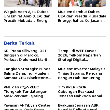
Wagub Aceh Ajak Dubes
Mualem Sambut Dubes
Uni Emirat Arab (UEA) dan
UEA dan Presdir Mubadala
Presdir Mubadala Energy
Energy, Bahas Kerjasama
Ke Pulau Sabang
Investasi Migas di Aceh
Berita Terkait
KRI Prabu Siliwangi-321
Tampil di WEF Davos
Singgah di Maroko,
2026, Telkom Paparkan
Perkuat Diplomasi Maritim
Strategi Digital
Indonesia
Pembangunan Indonesia
Langkah Strategis: Bunda
Mualem: Investor Malaysia
Salma Dampingi Mualem
Tinjau Sabang, Rencana
Sambut CEO Blackstone
Bangun Hub Bunkering
Malaysia Rencanakan
Internasional
Pembangunan Hub
PNL dan CQWREEC
Tim KPLP KSOP
Bunkering Internasional
Tiongkok Tandatangani
Gabungan Evakuasi
di Sabang
MoA: Perkuat Jejaring
Jenazah Nahkoda Kapal
Pendidikan Vokasi
Mv. True Nord Asal Sri
Internasional
Langka di Perairan Krueng
Yayasan Al-Tibyan Center
Evakuasi Jenazah ABK
Geukueh
Indonesia, Kerja Sama
Kapal MT.Aligote Asal