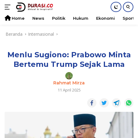
Home
News
Politik
Hukum
Ekonomi
Sports
Langsung
Beranda
Internasional
ke
konten
Menlu Sugiono: Prabowo Minta
Bertemu Trump Sejak Lama
Rahmat Mirza
11 April 2025