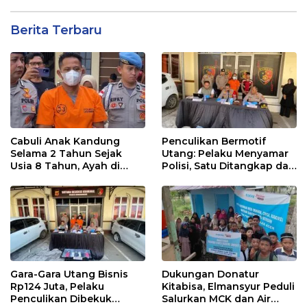
Berita Terbaru
Cabuli Anak Kandung
Penculikan Bermotif
Selama 2 Tahun Sejak
Utang: Pelaku Menyamar
Usia 8 Tahun, Ayah di
Polisi, Satu Ditangkap dan
Lhokseumawe Ditangkap
Dua Buron
Polisi
Gara-Gara Utang Bisnis
Dukungan Donatur
Rp124 Juta, Pelaku
Kitabisa, Elmansyur Peduli
Penculikan Dibekuk
Salurkan MCK dan Air