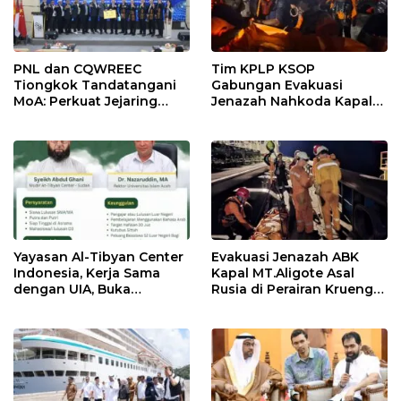
PNL dan CQWREEC
Tim KPLP KSOP
Tiongkok Tandatangani
Gabungan Evakuasi
MoA: Perkuat Jejaring
Jenazah Nahkoda Kapal
Pendidikan Vokasi
Mv. True Nord Asal Sri
Internasional
Langka di Perairan Krueng
Geukueh
Yayasan Al-Tibyan Center
Evakuasi Jenazah ABK
Indonesia, Kerja Sama
Kapal MT.Aligote Asal
dengan UIA, Buka
Rusia di Perairan Krueng
Pendaftaran Kelas
Geukueh
Internasional