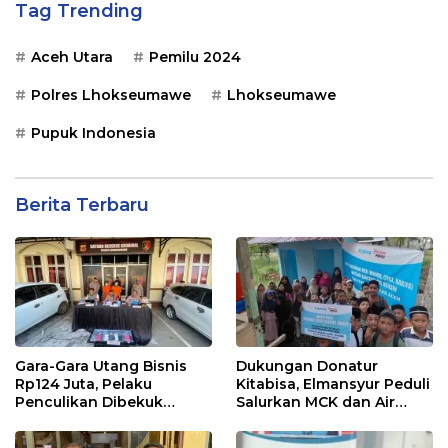
Tag Trending
Aceh Utara
Pemilu 2024
Polres Lhokseumawe
Lhokseumawe
Pupuk Indonesia
Berita Terbaru
Gara-Gara Utang Bisnis
Dukungan Donatur
Rp124 Juta, Pelaku
Kitabisa, Elmansyur Peduli
Penculikan Dibekuk
Salurkan MCK dan Air
Polres Lhokseumawe
Bersih ke Dayah Bluka
Teubai