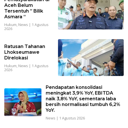
Aceh Belum
Tersentuh ” Bilik
Asmara “
Hukum
,
News
|
1 Agustus
2026
Ratusan Tahanan
Lhokseumawe
Direlokasi
Hukum
,
News
|
1 Agustus
2026
Pendapatan konsolidasi
meningkat 3,9% YoY, EBITDA
naik 3,8% YoY, sementara laba
bersih normalisasi tumbuh 6,2%
YoY.
News
|
1 Agustus 2026