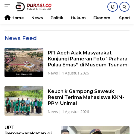
Home
News
Politik
Hukum
Ekonomi
Sports
Langsung
ke
Durasi
News Feed
konten
PFI Aceh Ajak Masyarakat
Kunjungi Pameran Foto “Prahara
Pulau Emas” di Museum Tsunami
News
|
1 Agustus 2026
Keuchik Gampong Saweuk
Resmi Terima Mahasiswa KKN-
PPM Unimal
News
|
1 Agustus 2026
UPT
Pemasyarakatan di