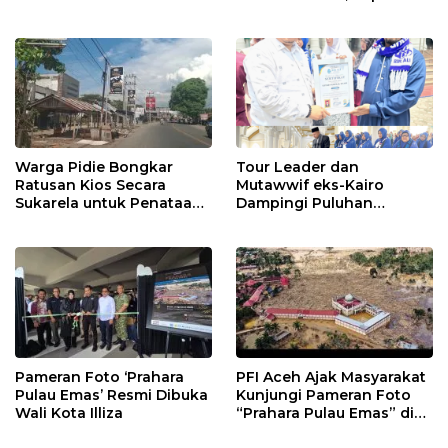
Bunga Resepsi Putri Ketua
DPRK Aceh Utara Diganti
Bibit Pohon
Warga Pidie Bongkar
Tour Leader dan
Ratusan Kios Secara
Mutawwif eks-Kairo
Sukarela untuk Penataan
Dampingi Puluhan
Kota Minii
Jemaah Umroh Bir Ali ke
Mekkah
Pameran Foto ‘Prahara
PFI Aceh Ajak Masyarakat
Pulau Emas’ Resmi Dibuka
Kunjungi Pameran Foto
Wali Kota Illiza
“Prahara Pulau Emas” di
Museum Tsunami