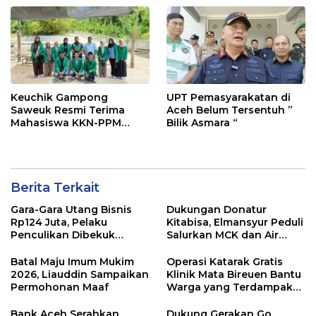
Keuchik Gampong
UPT Pemasyarakatan di
Saweuk Resmi Terima
Aceh Belum Tersentuh ”
Mahasiswa KKN-PPM
Bilik Asmara “
Unimal
Berita Terkait
Gara-Gara Utang Bisnis
Dukungan Donatur
Rp124 Juta, Pelaku
Kitabisa, Elmansyur Peduli
Penculikan Dibekuk
Salurkan MCK dan Air
Polres Lhokseumawe
Bersih ke Dayah Bluka
Teubai
Batal Maju Imum Mukim
Operasi Katarak Gratis
2026, Liauddin Sampaikan
Klinik Mata Bireuen Bantu
Permohonan Maaf
Warga yang Terdampak
Banjir
Bank Aceh Serahkan
Dukung Gerakan Go