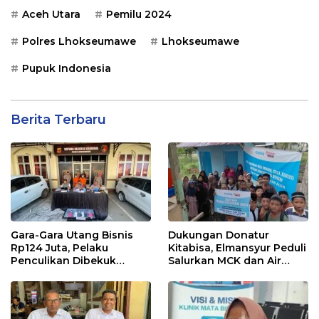
Aceh Utara
Pemilu 2024
Polres Lhokseumawe
Lhokseumawe
Pupuk Indonesia
Berita Terbaru
Gara-Gara Utang Bisnis
Dukungan Donatur
Rp124 Juta, Pelaku
Kitabisa, Elmansyur Peduli
Penculikan Dibekuk
Salurkan MCK dan Air
Polres Lhokseumawe
Bersih ke Dayah Bluka
Teubai