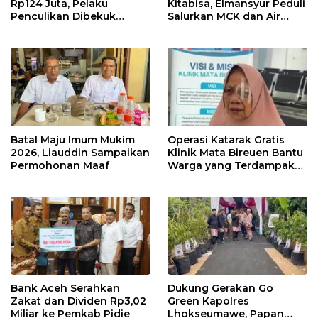
Rp124 Juta, Pelaku
Kitabisa, Elmansyur Peduli
Penculikan Dibekuk
Salurkan MCK dan Air
Polres Lhokseumawe
Bersih ke Dayah Bluka
Teubai
Batal Maju Imum Mukim
Operasi Katarak Gratis
2026, Liauddin Sampaikan
Klinik Mata Bireuen Bantu
Permohonan Maaf
Warga yang Terdampak
Banjir
Bank Aceh Serahkan
Dukung Gerakan Go
Zakat dan Dividen Rp3,02
Green Kapolres
Miliar ke Pemkab Pidie
Lhokseumawe, Papan