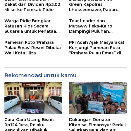
Zakat dan Dividen Rp3,02
Green Kapolres
Miliar ke Pemkab Pidie
Lhokseumawe, Papan
Bunga Resepsi Putri Ketua
DPRK Aceh Utara Diganti
Warga Pidie Bongkar
Tour Leader dan
Bibit Pohon
Ratusan Kios Secara
Mutawwif eks-Kairo
Sukarela untuk Penataan
Dampingi Puluhan
Kota Minii
Jemaah Umroh Bir Ali ke
Mekkah
Pameran Foto ‘Prahara
PFI Aceh Ajak Masyarakat
Pulau Emas’ Resmi Dibuka
Kunjungi Pameran Foto
Wali Kota Illiza
“Prahara Pulau Emas” di
Museum Tsunami
Rekomendasi untuk kamu
Gara-Gara Utang Bisnis
Dukungan Donatur
Rp124 Juta, Pelaku
Kitabisa, Elmansyur Peduli
Penculikan Dibekuk
Salurkan MCK dan Air