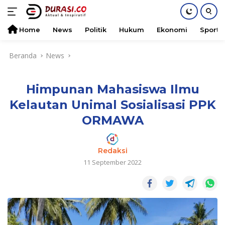
Home
News
Politik
Hukum
Ekonomi
Sports
Langsung
Beranda
News
ke
konten
Himpunan Mahasiswa Ilmu
Kelautan Unimal Sosialisasi PPK
ORMAWA
Redaksi
11 September 2022