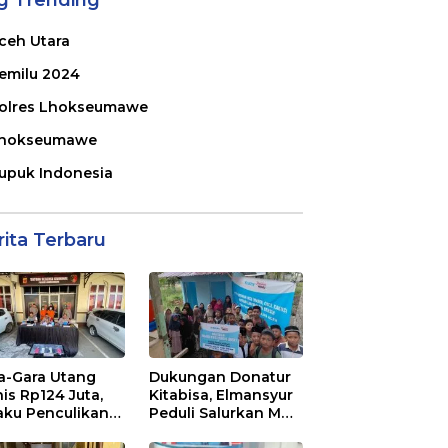
g Trending
ceh Utara
emilu 2024
olres Lhokseumawe
hokseumawe
upuk Indonesia
rita Terbaru
a-Gara Utang
Dukungan Donatur
nis Rp124 Juta,
Kitabisa, Elmansyur
aku Penculikan
Peduli Salurkan MCK
ekuk Polres
dan Air Bersih ke