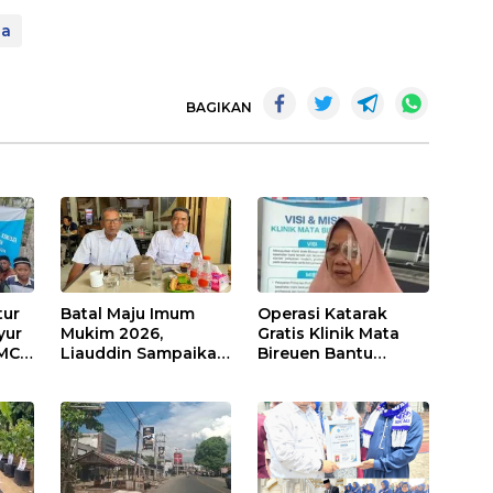
ua
BAGIKAN
tur
Batal Maju Imum
Operasi Katarak
yur
Mukim 2026,
Gratis Klinik Mata
 MCK
Liauddin Sampaikan
Bireuen Bantu
e
Permohonan Maaf
Warga yang
bai
Terdampak Banjir