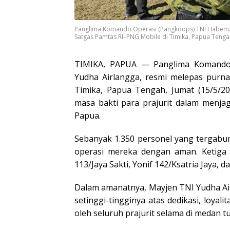
Panglima Komando Operasi (Pangkoops) TNI Habema,
Satgas Pamtas RI–PNG Mobile di Timika, Papua Tengah
TIMIKA, PAPUA — Panglima Komando
Yudha Airlangga, resmi melepas purn
Timika, Papua Tengah, Jumat (15/5/20
masa bakti para prajurit dalam menj
Papua.
Sebanyak 1.350 personel yang tergabun
operasi mereka dengan aman. Ketiga s
113/Jaya Sakti, Yonif 142/Ksatria Jaya, 
Dalam amanatnya, Mayjen TNI Yudha A
setinggi-tingginya atas dedikasi, loyal
oleh seluruh prajurit selama di medan t