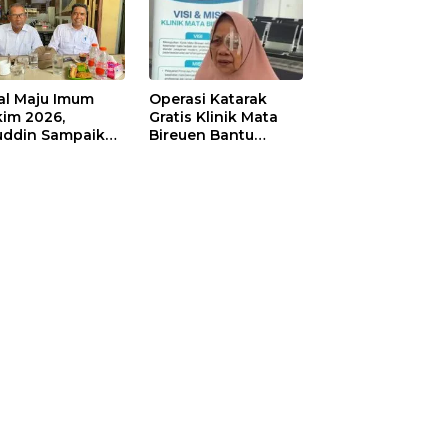
okseumawe
Dayah Bluka Teubai
al Maju Imum
Operasi Katarak
im 2026,
Gratis Klinik Mata
uddin Sampaikan
Bireuen Bantu
mohonan Maaf
Warga yang
Terdampak Banjir