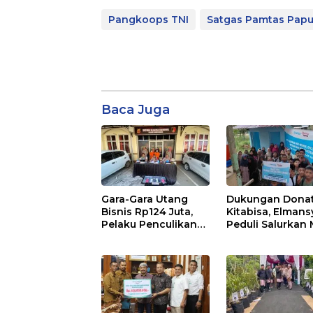
Pangkoops TNI
Satgas Pamtas Pap
Baca Juga
Gara-Gara Utang
Dukungan Dona
Bisnis Rp124 Juta,
Kitabisa, Elmans
Pelaku Penculikan
Peduli Salurkan
Dibekuk Polres
dan Air Bersih k
Lhokseumawe
Dayah Bluka Teu