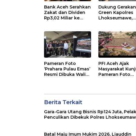
Bank Aceh Serahkan
Dukung Gerakan
Zakat dan Dividen
Green Kapolres
Rp3,02 Miliar ke
Lhokseumawe,
Pemkab Pidie
Papan Bunga
Resepsi Putri Ke
DPRK Aceh Utar
Diganti Bibit Po
Pameran Foto
PFI Aceh Ajak
‘Prahara Pulau Emas’
Masyarakat Kunj
Resmi Dibuka Wali
Pameran Foto
Kota Illiza
“Prahara Pulau
Emas” di Museu
Tsunami
Berita Terkait
Gara-Gara Utang Bisnis Rp124 Juta, Pela
Penculikan Dibekuk Polres Lhokseuma
Batal Maju Imum Mukim 2026, Liauddin