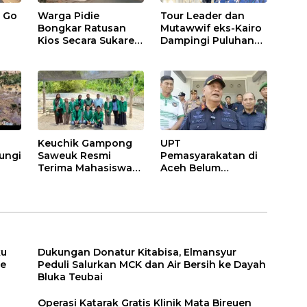
 Go
Warga Pidie
Tour Leader dan
Bongkar Ratusan
Mutawwif eks-Kairo
Kios Secara Sukarela
Dampingi Puluhan
untuk Penataan
Jemaah Umroh Bir
tua
Kota Minii
Ali ke Mekkah
a
hon
Keuchik Gampong
UPT
ungi
Saweuk Resmi
Pemasyarakatan di
Terima Mahasiswa
Aceh Belum
KKN-PPM Unimal
Tersentuh ” Bilik
m
Asmara “
ku
Dukungan Donatur Kitabisa, Elmansyur
we
Peduli Salurkan MCK dan Air Bersih ke Dayah
Bluka Teubai
Operasi Katarak Gratis Klinik Mata Bireuen