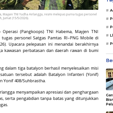
Ta
A
 Mayjen TNI Yudha Airlangga, resmi melepas purna tugas personel
, Jumat (15/5/2026).
P
P
 Operasi (Pangkoops) TNI Habema, Mayjen TNI
L
a tugas personel Satgas Pamtas RI–PNG Mobile di
P
26). Upacara pelepasan ini menandai berakhirnya
aga kawasan perbatasan dan daerah rawan di bumi
Be
g dalam tiga batalyon berhasil menyelesaikan misi
atuan tersebut adalah Batalyon Infanteri (Yonif)
dan Yonif 408/Suhbrastha.
irlangga menyampaikan apresiasi dan penghargaan
Gar
itas, serta pengabdian tanpa batas yang ditunjukkan
Bis
Pel
ugas.
Dib