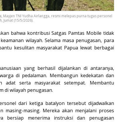
 Mayjen TNI Yudha Airlangga, resmi melepas purna tugas personel
, Jumat (15/5/2026).
skan bahwa kontribusi Satgas Pamtas Mobile tidak
n keamanan wilayah. Selama masa penugasan, para
bantu kesulitan masyarakat Papua lewat berbagai
anusiaan yang berhasil dijalankan di antaranya,
 warga di pedalaman.
Membangun kedekatan dan
h adat serta masyarakat setempat. M
embantu
m di wilayah penugasan.
ersonel dari ketiga batalyon tersebut dijadwalkan
an masing-masing. Mereka akan menjalani proses
nya bersiap menerima instruksi dan penugasan