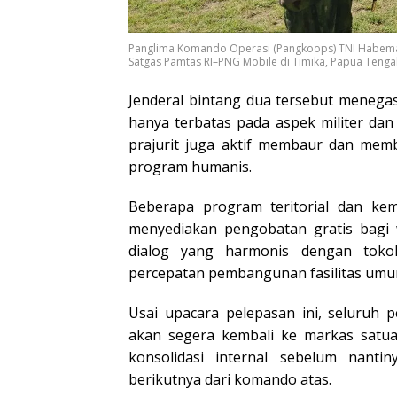
Panglima Komando Operasi (Pangkoops) TNI Habema,
Satgas Pamtas RI–PNG Mobile di Timika, Papua Tengah
Jenderal bintang dua tersebut menega
hanya terbatas pada aspek militer da
prajurit juga aktif membaur dan mem
program humanis.
Beberapa program teritorial dan kem
m
enyediakan pengobatan gratis bagi
dialog yang harmonis dengan toko
percepatan pembangunan fasilitas umu
Usai upacara pelepasan ini, seluruh p
akan segera kembali ke markas satu
konsolidasi internal sebelum nanti
berikutnya dari komando atas.