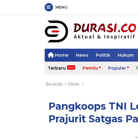
MENU
Langsung
ke
konten
Home
News
Politik
Hukum
Terbaru
Pemilu
Populer
Beranda
News
Pangkoops TNI Le
Prajurit Satgas 