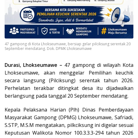
47 gampong di Kota Lhokseumawe, bersiap gelar pilciksung serentak 20
September mendatang. Dok. DPMK Lhokseumawe
Durasi, Lhokseumawe –
47 gampong di wilayah Kota
Lhokseumawe, akan menggelar Pemilihan keuchik
secara langsung (Pilciksung) serentak tahun 2026.
Perhelatan terakbar ditingkat desa itu dijadwalkan
berlangsung pada tanggal 20 September mendatang.
Kepala Pelaksana Harian (Plh) Dinas Pemberdayaan
Masyarakat Gampong (DPMG) Lhokseumawe, Safriadi,
S.STP, M.S.M mengatakan, pilkciksung ini digelar sesuai
Keputusan Walikota Nomor 100.3.3.3-294 tahun 2026