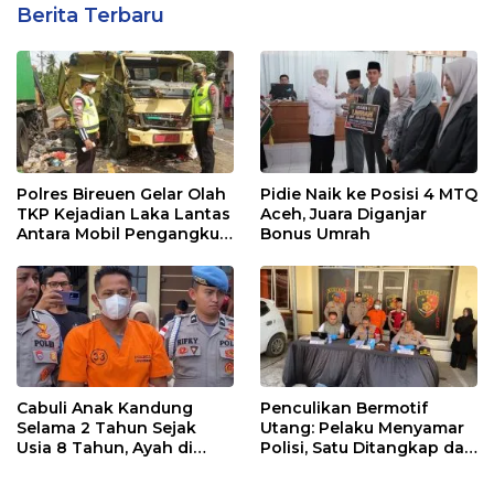
Berita Terbaru
Polres Bireuen Gelar Olah
Pidie Naik ke Posisi 4 MTQ
TKP Kejadian Laka Lantas
Aceh, Juara Diganjar
Antara Mobil Pengangkut
Bonus Umrah
Sampah dan Mobil Box
Cabuli Anak Kandung
Penculikan Bermotif
Selama 2 Tahun Sejak
Utang: Pelaku Menyamar
Usia 8 Tahun, Ayah di
Polisi, Satu Ditangkap dan
Lhokseumawe Ditangkap
Dua Buron
Polisi