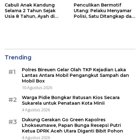
Cabuli Anak Kandung
Penculikan Bermotif
Selama 2 Tahun Sejak
Utang: Pelaku Menyamar
Usia 8 Tahun, Ayah di
Polisi, Satu Ditangkap dan
Lhokseumawe Ditangkap
Dua Buron
Polisi
Trending
Polres Bireuen Gelar Olah TKP Kejadian Laka
#1
Lantas Antara Mobil Pengangkut Sampah dan
Mobil Box
10 Agustus 2026
Warga Pidie Bongkar Ratusan Kios Secara
#2
Sukarela untuk Penataan Kota Minii
4 Agustus 2026
Dukung Gerakan Go Green Kapolres
#3
Lhokseumawe, Papan Bunga Resepsi Putri
Ketua DPRK Aceh Utara Diganti Bibit Pohon
4 Agustus 2026