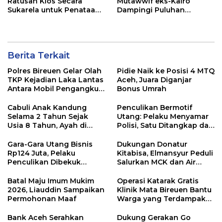
Ratusan Kios Secara
Mutawwif eks-Kairo
Sukarela untuk Penataan
Dampingi Puluhan
Kota Minii
Jemaah Umroh Bir Ali ke
Mekkah
Berita Terkait
Polres Bireuen Gelar Olah
Pidie Naik ke Posisi 4 MTQ
TKP Kejadian Laka Lantas
Aceh, Juara Diganjar
Antara Mobil Pengangkut
Bonus Umrah
Sampah dan Mobil Box
Cabuli Anak Kandung
Penculikan Bermotif
Selama 2 Tahun Sejak
Utang: Pelaku Menyamar
Usia 8 Tahun, Ayah di
Polisi, Satu Ditangkap dan
Lhokseumawe Ditangkap
Dua Buron
Polisi
Gara-Gara Utang Bisnis
Dukungan Donatur
Rp124 Juta, Pelaku
Kitabisa, Elmansyur Peduli
Penculikan Dibekuk
Salurkan MCK dan Air
Polres Lhokseumawe
Bersih ke Dayah Bluka
Teubai
Batal Maju Imum Mukim
Operasi Katarak Gratis
2026, Liauddin Sampaikan
Klinik Mata Bireuen Bantu
Permohonan Maaf
Warga yang Terdampak
Banjir
Bank Aceh Serahkan
Dukung Gerakan Go