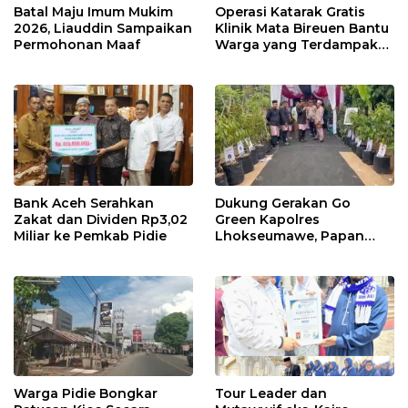
Batal Maju Imum Mukim
Operasi Katarak Gratis
2026, Liauddin Sampaikan
Klinik Mata Bireuen Bantu
Permohonan Maaf
Warga yang Terdampak
Banjir
Bank Aceh Serahkan
Dukung Gerakan Go
Zakat dan Dividen Rp3,02
Green Kapolres
Miliar ke Pemkab Pidie
Lhokseumawe, Papan
Bunga Resepsi Putri Ketua
DPRK Aceh Utara Diganti
Bibit Pohon
Warga Pidie Bongkar
Tour Leader dan