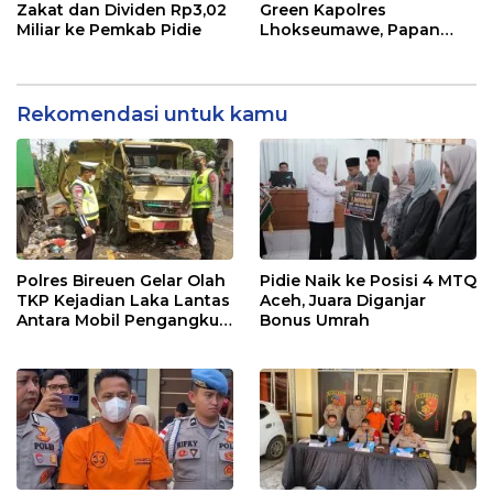
Zakat dan Dividen Rp3,02
Green Kapolres
Miliar ke Pemkab Pidie
Lhokseumawe, Papan
Bunga Resepsi Putri Ketua
DPRK Aceh Utara Diganti
Bibit Pohon
Rekomendasi untuk kamu
Polres Bireuen Gelar Olah
Pidie Naik ke Posisi 4 MTQ
TKP Kejadian Laka Lantas
Aceh, Juara Diganjar
Antara Mobil Pengangkut
Bonus Umrah
Sampah dan Mobil Box