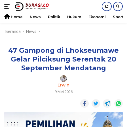
Home
News
Politik
Hukum
Ekonomi
Sports
Langsung
Beranda
News
ke
konten
47 Gampong di Lhokseumawe
Gelar Pilciksung Serentak 20
September Mendatang
Erwin
9 Mei 2026