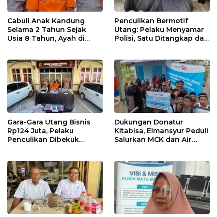
Cabuli Anak Kandung
Penculikan Bermotif
Selama 2 Tahun Sejak
Utang: Pelaku Menyamar
Usia 8 Tahun, Ayah di
Polisi, Satu Ditangkap dan
Lhokseumawe Ditangkap
Dua Buron
Polisi
Gara-Gara Utang Bisnis
Dukungan Donatur
Rp124 Juta, Pelaku
Kitabisa, Elmansyur Peduli
Penculikan Dibekuk
Salurkan MCK dan Air
Polres Lhokseumawe
Bersih ke Dayah Bluka
Teubai