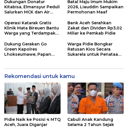
Dukungan Donatur
Batal Maju Imum Mukim
Kitabisa, Elmansyur Peduli
2026, Liauddin Sampaikan
Salurkan MCK dan Air
Permohonan Maaf
Bersih ke Dayah Bluka
Teubai
Operasi Katarak Gratis
Bank Aceh Serahkan
Klinik Mata Bireuen Bantu
Zakat dan Dividen Rp3,02
Warga yang Terdampak
Miliar ke Pemkab Pidie
Banjir
Dukung Gerakan Go
Warga Pidie Bongkar
Green Kapolres
Ratusan Kios Secara
Lhokseumawe, Papan
Sukarela untuk Penataan
Bunga Resepsi Putri Ketua
Kota Minii
DPRK Aceh Utara Diganti
Bibit Pohon
Rekomendasi untuk kamu
Pidie Naik ke Posisi 4 MTQ
Cabuli Anak Kandung
Aceh, Juara Diganjar
Selama 2 Tahun Sejak