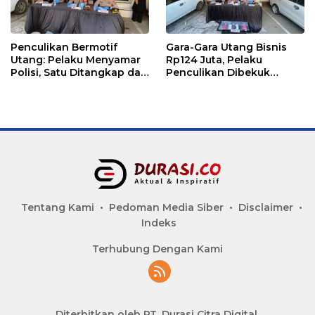
Penculikan Bermotif
Gara-Gara Utang Bisnis
Utang: Pelaku Menyamar
Rp124 Juta, Pelaku
Polisi, Satu Ditangkap dan
Penculikan Dibekuk
Dua Buron
Polres Lhokseumawe
Tentang Kami
Pedoman Media Siber
Disclaimer
Indeks
Terhubung Dengan Kami
Diterbitkan oleh PT. Durasi Citra Digital.