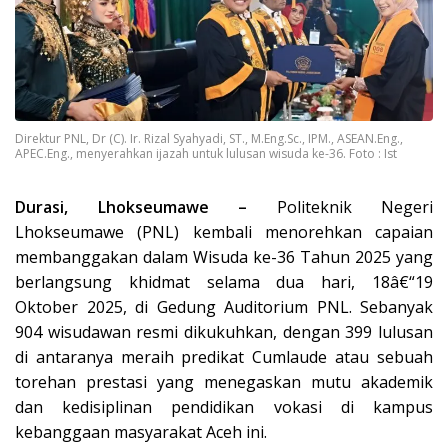
Direktur PNL, Dr (C). Ir. Rizal Syahyadi, ST., M.Eng.Sc., IPM., ASEAN.Eng.,
APEC.Eng., menyerahkan ijazah untuk lulusan wisuda ke-36. Foto : Ist
Durasi, Lhokseumawe –
Politeknik Negeri
Lhokseumawe (PNL) kembali menorehkan capaian
membanggakan dalam Wisuda ke-36 Tahun 2025 yang
berlangsung khidmat selama dua hari, 18â€“19
Oktober 2025, di Gedung Auditorium PNL. Sebanyak
904 wisudawan resmi dikukuhkan, dengan 399 lulusan
di antaranya meraih predikat Cumlaude atau sebuah
torehan prestasi yang menegaskan mutu akademik
dan kedisiplinan pendidikan vokasi di kampus
kebanggaan masyarakat Aceh ini.