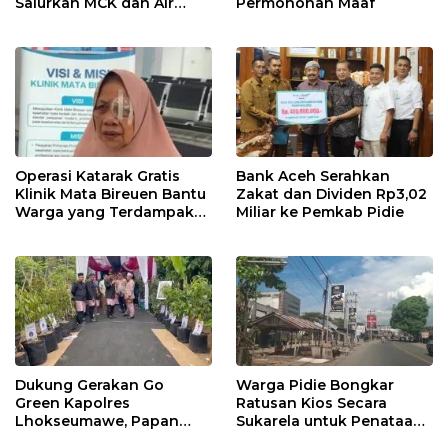
Salurkan MCK dan Air
Permohonan Maaf
Bersih ke Dayah Bluka
Teubai
Operasi Katarak Gratis
Bank Aceh Serahkan
Klinik Mata Bireuen Bantu
Zakat dan Dividen Rp3,02
Warga yang Terdampak
Miliar ke Pemkab Pidie
Banjir
Dukung Gerakan Go
Warga Pidie Bongkar
Green Kapolres
Ratusan Kios Secara
Lhokseumawe, Papan
Sukarela untuk Penataan
Bunga Resepsi Putri Ketua
Kota Minii