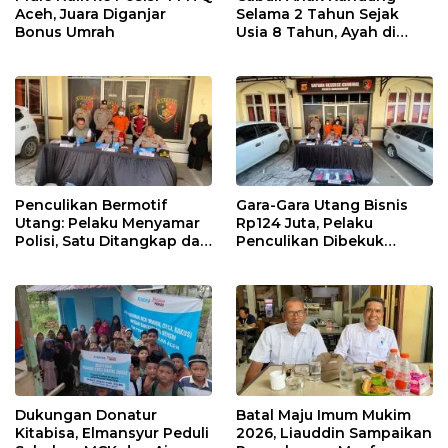
Aceh, Juara Diganjar
Selama 2 Tahun Sejak
Bonus Umrah
Usia 8 Tahun, Ayah di
Lhokseumawe Ditangkap
Polisi
Penculikan Bermotif
Gara-Gara Utang Bisnis
Utang: Pelaku Menyamar
Rp124 Juta, Pelaku
Polisi, Satu Ditangkap dan
Penculikan Dibekuk
Dua Buron
Polres Lhokseumawe
Dukungan Donatur
Batal Maju Imum Mukim
Kitabisa, Elmansyur Peduli
2026, Liauddin Sampaikan