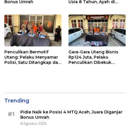
Bonus Umrah
Usia 8 Tahun, Ayah di
Lhokseumawe Ditangkap
Polisi
Penculikan Bermotif
Gara-Gara Utang Bisnis
Utang: Pelaku Menyamar
Rp124 Juta, Pelaku
Polisi, Satu Ditangkap dan
Penculikan Dibekuk
Dua Buron
Polres Lhokseumawe
Trending
Pidie Naik ke Posisi 4 MTQ Aceh, Juara Diganjar
#1
Bonus Umrah
8 Agustus 2026