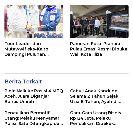
DPRK Aceh Utara Diganti
Bibit Pohon
Tour Leader dan
Pameran Foto ‘Prahara
Mutawwif eks-Kairo
Pulau Emas’ Resmi Dibuka
Dampingi Puluhan
Wali Kota Illiza
Jemaah Umroh Bir Ali ke
Mekkah
Berita Terkait
Pidie Naik ke Posisi 4 MTQ
Cabuli Anak Kandung
Aceh, Juara Diganjar
Selama 2 Tahun Sejak
Bonus Umrah
Usia 8 Tahun, Ayah di
Lhokseumawe Ditangkap
Polisi
Penculikan Bermotif
Gara-Gara Utang Bisnis
Utang: Pelaku Menyamar
Rp124 Juta, Pelaku
Polisi, Satu Ditangkap dan
Penculikan Dibekuk
Dua Buron
Polres Lhokseumawe