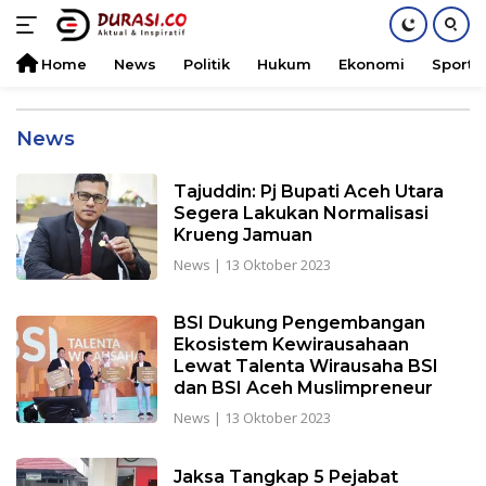
Home
News
Politik
Hukum
Ekonomi
Sports
Langsung
ke
News
konten
Tajuddin: Pj Bupati Aceh Utara
Segera Lakukan Normalisasi
Krueng Jamuan
News
|
13 Oktober 2023
BSI Dukung Pengembangan
Ekosistem Kewirausahaan
Lewat Talenta Wirausaha BSI
dan BSI Aceh Muslimpreneur
News
|
13 Oktober 2023
Jaksa Tangkap 5 Pejabat