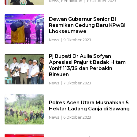
News
,
Pendidikan
|
10 Oktober 2023
Dewan Gubernur Senior BI
Resmikan Gedung Baru KPwBI
Lhokseumawe
News
|
9 Oktober 2023
Pj Bupati Dr Aulia Sofyan
Apresiasi Prajurit Badak Hitam
Yonif 113/JS dan Perbakin
Bireuen
News
|
7 Oktober 2023
Polres Aceh Utara Musnahkan 5
Hektar Ladang Ganja di Sawang
News
|
6 Oktober 2023