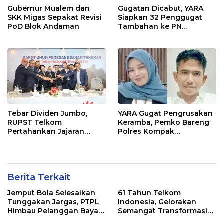
Gubernur Mualem dan
Gugatan Dicabut, YARA
SKK Migas Sepakat Revisi
Siapkan 32 Penggugat
PoD Blok Andaman
Tambahan ke PN
Lhokseumawe
Tebar Dividen Jumbo,
YARA Gugat Pengrusakan
RUPST Telkom
Keramba, Pemko Bareng
Pertahankan Jajaran
Polres Kompak
Direksi
Berhadapan Dipengadilan
Berita Terkait
Jemput Bola Selesaikan
61 Tahun Telkom
Tunggakan Jargas, PTPL
Indonesia, Gelorakan
Himbau Pelanggan Bayar
Semangat Transformasi
Lewat Kanal Resmi
Digital Nasional