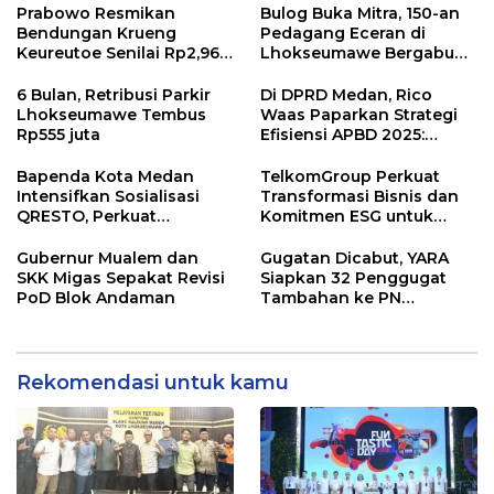
Prabowo Resmikan
Bulog Buka Mitra, 150-an
Bendungan Krueng
Pedagang Eceran di
Keureutoe Senilai Rp2,96
Lhokseumawe Bergabung
Triliyun
di Rumah Pangan Kita
6 Bulan, Retribusi Parkir
Di DPRD Medan, Rico
Lhokseumawe Tembus
Waas Paparkan Strategi
Rp555 juta
Efisiensi APBD 2025:
Tanpa Utang, Fokus Banjir
dan Digitalisasi PAD
Bapenda Kota Medan
TelkomGroup Perkuat
Intensifkan Sosialisasi
Transformasi Bisnis dan
QRESTO, Perkuat
Komitmen ESG untuk
Digitalisasi Pajak Restoran
Pertumbuhan
Berkelanjutan
Gubernur Mualem dan
Gugatan Dicabut, YARA
SKK Migas Sepakat Revisi
Siapkan 32 Penggugat
PoD Blok Andaman
Tambahan ke PN
Lhokseumawe
Rekomendasi untuk kamu