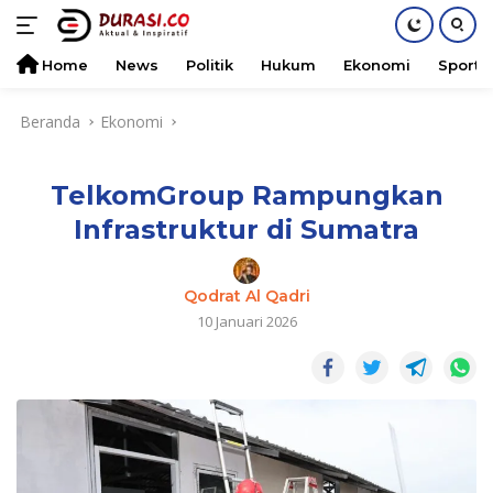
Home
News
Politik
Hukum
Ekonomi
Sports
Langsung
Beranda
Ekonomi
ke
konten
TelkomGroup Rampungkan
Infrastruktur di Sumatra
Qodrat Al Qadri
10 Januari 2026