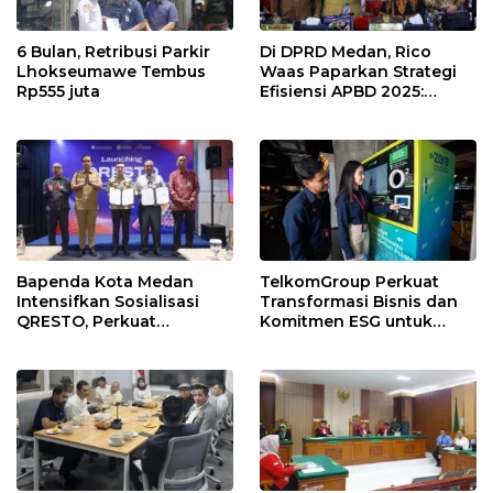
6 Bulan, Retribusi Parkir
Di DPRD Medan, Rico
Lhokseumawe Tembus
Waas Paparkan Strategi
Rp555 juta
Efisiensi APBD 2025:
Tanpa Utang, Fokus Banjir
dan Digitalisasi PAD
Bapenda Kota Medan
TelkomGroup Perkuat
Intensifkan Sosialisasi
Transformasi Bisnis dan
QRESTO, Perkuat
Komitmen ESG untuk
Digitalisasi Pajak Restoran
Pertumbuhan
Berkelanjutan