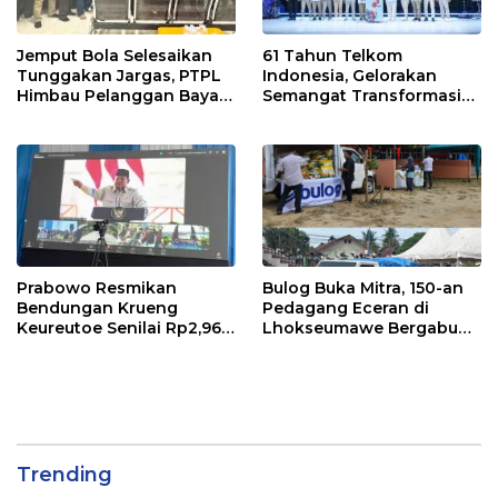
Jemput Bola Selesaikan
61 Tahun Telkom
Tunggakan Jargas, PTPL
Indonesia, Gelorakan
Himbau Pelanggan Bayar
Semangat Transformasi
Lewat Kanal Resmi
Digital Nasional
Prabowo Resmikan
Bulog Buka Mitra, 150-an
Bendungan Krueng
Pedagang Eceran di
Keureutoe Senilai Rp2,96
Lhokseumawe Bergabung
Triliyun
di Rumah Pangan Kita
Trending