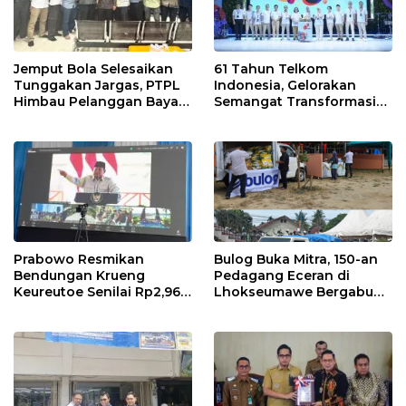
Jemput Bola Selesaikan
61 Tahun Telkom
Tunggakan Jargas, PTPL
Indonesia, Gelorakan
Himbau Pelanggan Bayar
Semangat Transformasi
Lewat Kanal Resmi
Digital Nasional
Prabowo Resmikan
Bulog Buka Mitra, 150-an
Bendungan Krueng
Pedagang Eceran di
Keureutoe Senilai Rp2,96
Lhokseumawe Bergabung
Triliyun
di Rumah Pangan Kita