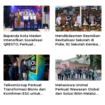
dan Digitalisasi PAD
Bapenda Kota Medan
Mendikdasmen Resmikan
Intensifkan Sosialisasi
Revitalisasi Sekolah di
QRESTO, Perkuat
Pidie, 92 Sekolah Kembali
Digitalisasi Pajak Restoran
Terima Program Tahun
2026
TelkomGroup Perkuat
Mahasiswa Unimal
Transformasi Bisnis dan
Perkuat Wawasan Global
Komitmen ESG untuk
dan Solusi Iklim Melalui
Pertumbuhan
Summer School di
Berkelanjutan
Kazakhstan