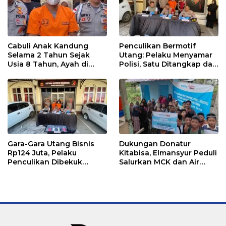
Cabuli Anak Kandung
Penculikan Bermotif
Selama 2 Tahun Sejak
Utang: Pelaku Menyamar
Usia 8 Tahun, Ayah di
Polisi, Satu Ditangkap dan
Lhokseumawe Ditangkap
Dua Buron
Polisi
Gara-Gara Utang Bisnis
Dukungan Donatur
Rp124 Juta, Pelaku
Kitabisa, Elmansyur Peduli
Penculikan Dibekuk
Salurkan MCK dan Air
Polres Lhokseumawe
Bersih ke Dayah Bluka
Teubai