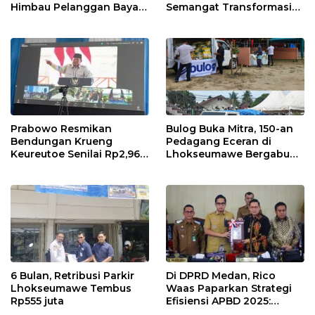
Himbau Pelanggan Bayar
Semangat Transformasi
Lewat Kanal Resmi
Digital Nasional
Prabowo Resmikan
Bulog Buka Mitra, 150-an
Bendungan Krueng
Pedagang Eceran di
Keureutoe Senilai Rp2,96
Lhokseumawe Bergabung
Triliyun
di Rumah Pangan Kita
6 Bulan, Retribusi Parkir
Di DPRD Medan, Rico
Lhokseumawe Tembus
Waas Paparkan Strategi
Rp555 juta
Efisiensi APBD 2025:
Tanpa Utang, Fokus Banjir