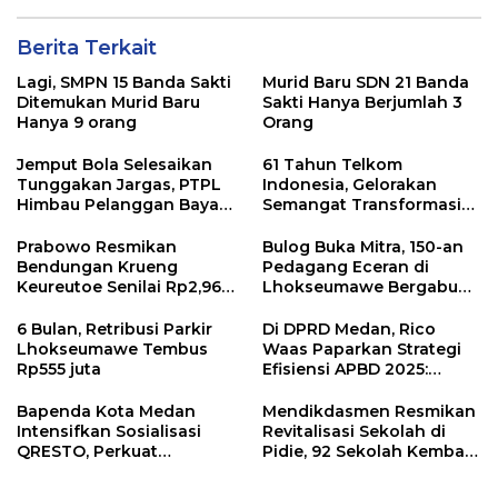
Berita Terkait
Lagi, SMPN 15 Banda Sakti
Murid Baru SDN 21 Banda
Ditemukan Murid Baru
Sakti Hanya Berjumlah 3
Hanya 9 orang
Orang
Jemput Bola Selesaikan
61 Tahun Telkom
Tunggakan Jargas, PTPL
Indonesia, Gelorakan
Himbau Pelanggan Bayar
Semangat Transformasi
Lewat Kanal Resmi
Digital Nasional
Prabowo Resmikan
Bulog Buka Mitra, 150-an
Bendungan Krueng
Pedagang Eceran di
Keureutoe Senilai Rp2,96
Lhokseumawe Bergabung
Triliyun
di Rumah Pangan Kita
6 Bulan, Retribusi Parkir
Di DPRD Medan, Rico
Lhokseumawe Tembus
Waas Paparkan Strategi
Rp555 juta
Efisiensi APBD 2025:
Tanpa Utang, Fokus Banjir
dan Digitalisasi PAD
Bapenda Kota Medan
Mendikdasmen Resmikan
Intensifkan Sosialisasi
Revitalisasi Sekolah di
QRESTO, Perkuat
Pidie, 92 Sekolah Kembali
Digitalisasi Pajak Restoran
Terima Program Tahun
2026