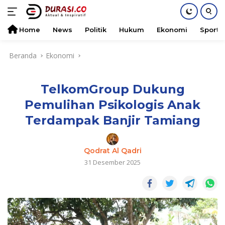
Home
News
Politik
Hukum
Ekonomi
Sports
Langsung
Beranda
Ekonomi
ke
konten
TelkomGroup Dukung
Pemulihan Psikologis Anak
Terdampak Banjir Tamiang
Qodrat Al Qadri
31 Desember 2025