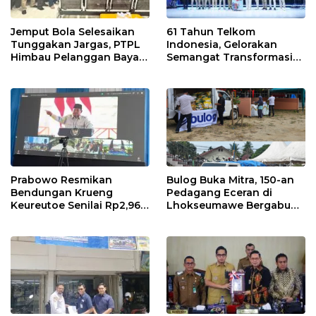
Jemput Bola Selesaikan
61 Tahun Telkom
Tunggakan Jargas, PTPL
Indonesia, Gelorakan
Himbau Pelanggan Bayar
Semangat Transformasi
Lewat Kanal Resmi
Digital Nasional
Prabowo Resmikan
Bulog Buka Mitra, 150-an
Bendungan Krueng
Pedagang Eceran di
Keureutoe Senilai Rp2,96
Lhokseumawe Bergabung
Triliyun
di Rumah Pangan Kita