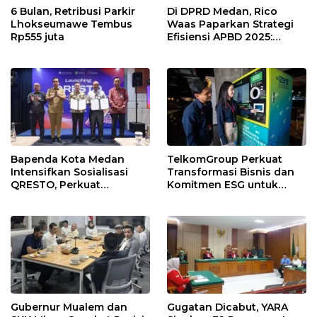
6 Bulan, Retribusi Parkir
Di DPRD Medan, Rico
Lhokseumawe Tembus
Waas Paparkan Strategi
Rp555 juta
Efisiensi APBD 2025:
Tanpa Utang, Fokus Banjir
dan Digitalisasi PAD
Bapenda Kota Medan
TelkomGroup Perkuat
Intensifkan Sosialisasi
Transformasi Bisnis dan
QRESTO, Perkuat
Komitmen ESG untuk
Digitalisasi Pajak Restoran
Pertumbuhan
Berkelanjutan
Gubernur Mualem dan
Gugatan Dicabut, YARA