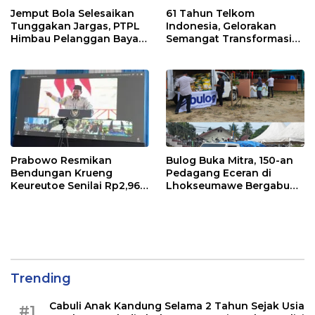
Jemput Bola Selesaikan
61 Tahun Telkom
Tunggakan Jargas, PTPL
Indonesia, Gelorakan
Himbau Pelanggan Bayar
Semangat Transformasi
Lewat Kanal Resmi
Digital Nasional
Prabowo Resmikan
Bulog Buka Mitra, 150-an
Bendungan Krueng
Pedagang Eceran di
Keureutoe Senilai Rp2,96
Lhokseumawe Bergabung
Triliyun
di Rumah Pangan Kita
Trending
Cabuli Anak Kandung Selama 2 Tahun Sejak Usia
#1