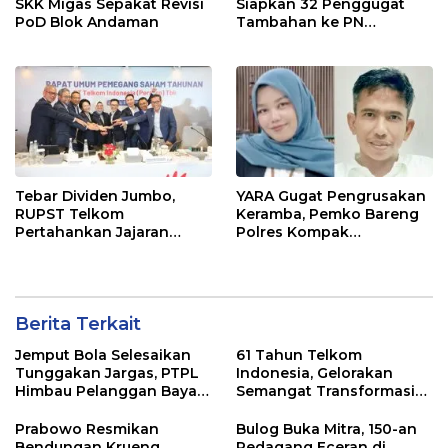
SKK Migas Sepakat Revisi
Siapkan 32 Penggugat
PoD Blok Andaman
Tambahan ke PN
Lhokseumawe
Tebar Dividen Jumbo,
YARA Gugat Pengrusakan
RUPST Telkom
Keramba, Pemko Bareng
Pertahankan Jajaran
Polres Kompak
Direksi
Berhadapan Dipengadilan
Berita Terkait
Jemput Bola Selesaikan
61 Tahun Telkom
Tunggakan Jargas, PTPL
Indonesia, Gelorakan
Himbau Pelanggan Bayar
Semangat Transformasi
Lewat Kanal Resmi
Digital Nasional
Prabowo Resmikan
Bulog Buka Mitra, 150-an
Bendungan Krueng
Pedagang Eceran di