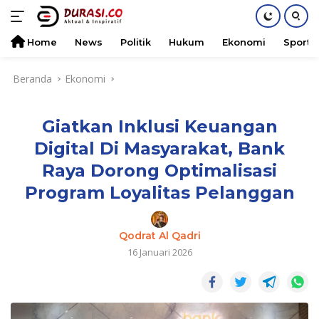
Home
News
Politik
Hukum
Ekonomi
Sports
Langsung
Beranda
Ekonomi
ke
konten
Giatkan Inklusi Keuangan
Digital Di Masyarakat, Bank
Raya Dorong Optimalisasi
Program Loyalitas Pelanggan
Qodrat Al Qadri
16 Januari 2026