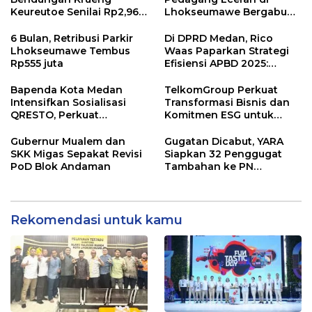
Keureutoe Senilai Rp2,96
Lhokseumawe Bergabung
Triliyun
di Rumah Pangan Kita
6 Bulan, Retribusi Parkir
Di DPRD Medan, Rico
Lhokseumawe Tembus
Waas Paparkan Strategi
Rp555 juta
Efisiensi APBD 2025:
Tanpa Utang, Fokus Banjir
dan Digitalisasi PAD
Bapenda Kota Medan
TelkomGroup Perkuat
Intensifkan Sosialisasi
Transformasi Bisnis dan
QRESTO, Perkuat
Komitmen ESG untuk
Digitalisasi Pajak Restoran
Pertumbuhan
Berkelanjutan
Gubernur Mualem dan
Gugatan Dicabut, YARA
SKK Migas Sepakat Revisi
Siapkan 32 Penggugat
PoD Blok Andaman
Tambahan ke PN
Lhokseumawe
Rekomendasi untuk kamu